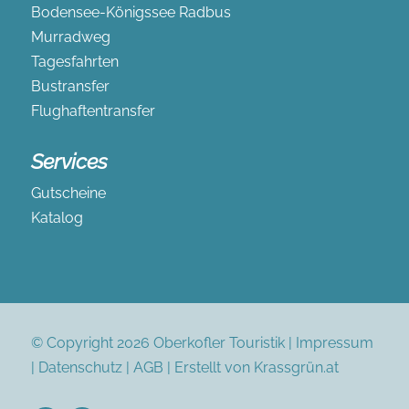
Bodensee-Königssee Radbus
Murradweg
Tagesfahrten
Bustransfer
Flughaftentransfer
Services
Gutscheine
Katalog
© Copyright 2026 Oberkofler Touristik |
Impressum
|
Datenschutz
|
AGB
|
Erstellt von Krassgrün.at