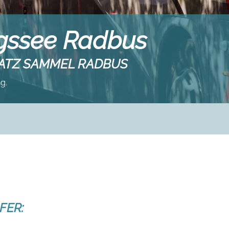
gssee Radbus
LATZ SAMMEL RADBUS
g.
FER: